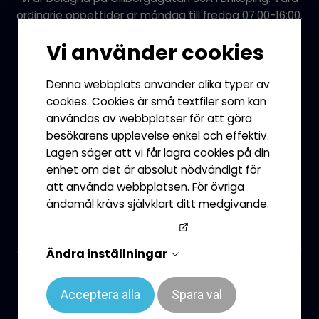
ordinarie öppettider är måndag till fredag 07:00-16:00.
Växelnummer: 013-12 21 10
Vi använder cookies
Denna webbplats använder olika typer av
cookies. Cookies är små textfiler som kan
användas av webbplatser för att göra
besökarens upplevelse enkel och effektiv.
Lagen säger att vi får lagra cookies på din
enhet om det är absolut nödvändigt för
att använda webbplatsen. För övriga
Leverans
ändamål krävs självklart ditt medgivande.
Googles sekretesspolicy
Om du inte har möjlighet att hämta dina trycksaker
själv, erbjuder vi leverans till den plats som passar dig
Ändra inställningar
bäst eller så hjälper vi till med adressering för utskick.
Acceptera alla
Spara val