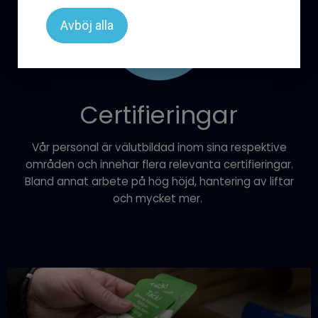
Avböj alla
Certifieringar
Vår personal är välutbildad inom sina respektive
områden och innehar flera relevanta certifieringar.
Bland annat arbete på hög höjd, hantering av liftar
och mycket mer.