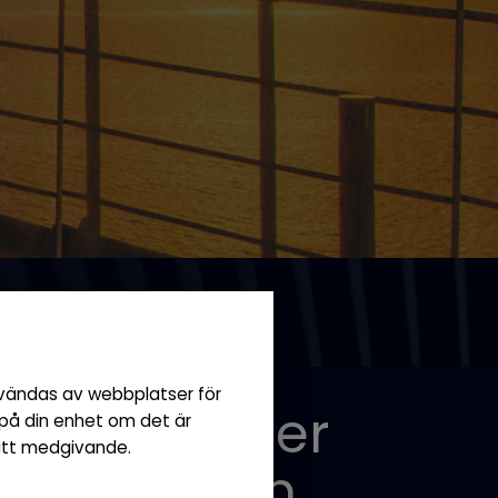
nvändas av webbplatser för
dina fönster
 på din enhet om det är
ditt medgivande.
kerhetsfilm