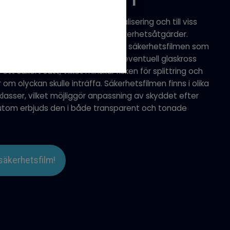
fektivt skydd för glas mot vandalisering och till viss
m ett komplement till vanliga säkerhetsåtgärder.
astfilm med kraftigt lim, appliceras säkerhetsfilmen som
 fönster och andra glasytor. Vid eventuell glaskross
ett säkert sätt, vilket minskar risken för splittring och
m olyckan skulle inträffa. Säkerhetsfilmen finns i olika
klasser, vilket möjliggör anpassning av skyddet efter
sutom erbjuds den i både transparent och tonade
säkerhetsfilm!