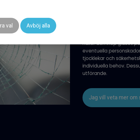
Säkerhetsfilm erbjuder ef
del även mot inbrott, so
ra val
Avböj alla
Tillverkad av en hård pl
ett extra skyddslager på
håller den ihop glaset på 
eventuella personskador o
tjocklekar och säkerhets
individuella behov. Des
utförande.
Jag vill veta mer om 