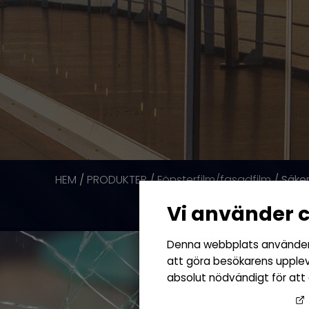
HEM
PRODUKTER
Fönsterfilm/fasadfilm
/
/
/ Säker
Vi använder 
Denna webbplats använder o
att göra besökarens uppleve
absolut nödvändigt för att
Googles sekretesspolicy