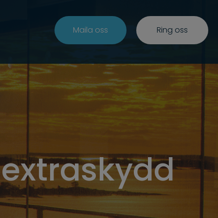
Maila oss
Ring oss
 extraskydd