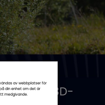
nvändas av webbplatser för
skyltar för 3D-
 på din enhet om det är
ditt medgivande.