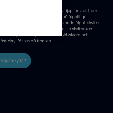
 du skapa en imponerande känsla av djup, oavsett om
 din mässmonter. Den låga vikten på frigolit gör
ken yta som helst. Genom att använda frigolitskyltar
 text en imponerande 3D-effekt. Dessa skyltar kan
s på väggen och golvet. För en exklusivare och
äst akryl fästas på fronten.
rigolitskyltar!