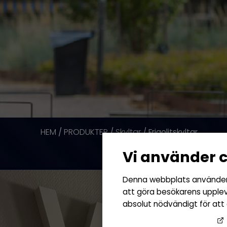
HEM
PRODUKTER
Skyltar
/
/
/ Frigolitskyltar
Vi använder 
Denna webbplats använder o
att göra besökarens uppleve
absolut nödvändigt för att
Googles sekretesspolicy