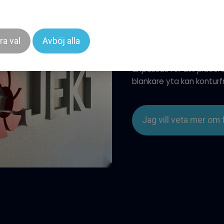
Med frigolitskyltar kan
det är på en vägg eller i
ra val
Avböj alla
monteringen enkel på vil
kan du ge din logo eller
anpassas för att placera
blankare yta kan konturfr
Jag vill veta mer om f