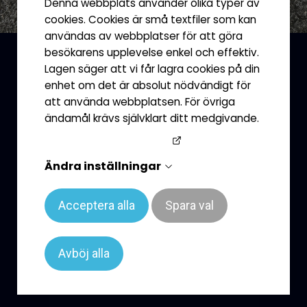
Denna webbplats använder olika typer av
cookies. Cookies är små textfiler som kan
användas av webbplatser för att göra
besökarens upplevelse enkel och effektiv.
Namnskyltar
Lagen säger att vi får lagra cookies på din
anpassade efter dina
enhet om det är absolut nödvändigt för
att använda webbplatsen. För övriga
behov
ändamål krävs självklart ditt medgivande.
Googles sekretesspolicy
Vi erbjuder skräddarsydda namnskyltar för alla
behov och stilar. Välj bland olika material som
Ändra inställningar
mässing, aluminium, trä eller plast och skapa en
namnskylt som passar perfekt för ditt företag
Acceptera alla
Spara val
eller evenemang. Våra namnskyltar finns med
olika fästanordningar, inklusive nålar, clips eller
magnetiska fästen, för att säkerställa att din
Avböj alla
skylt sitter stadigt och synligt. Med valfri
utformning, logo och text kan du göra din skylt
unik!