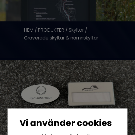
HEM
PRODUKTER
Skyltar
/
/
/
Graverade skyltar & namnskyltar
Vi använder cookies