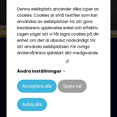
Denna webbplats använder olika typer av
cookies. Cookies är små textfiler som kan
användas av webbplatser för att göra
besökarens upplevelse enkel och effektiv.
Lagen säger att vi får lagra cookies på din
enhet om det är absolut nödvändigt för
att använda webbplatsen. För övriga
Vepor - Ett prisvärt
ändamål krävs självklart ditt medgivande.
alternativ
Googles sekretesspolicy
Våra vepor och banderoller är ett effektivt sätt
Ändra inställningar
att synas. Oavsett om det är utomhus eller inne
i en mässhall, ger dessa produkter dig möjlighet
Acceptera alla
Spara val
att låta företagets logga eller budskap pryda en
tom yta på ett iögonfallande sätt. Vi erbjuder
flera olika storlekar och former, samt möjligheten
Avböj alla
att välja mellan olika material och motiv. De
fungerar utmärkt både inomhus och utomhus