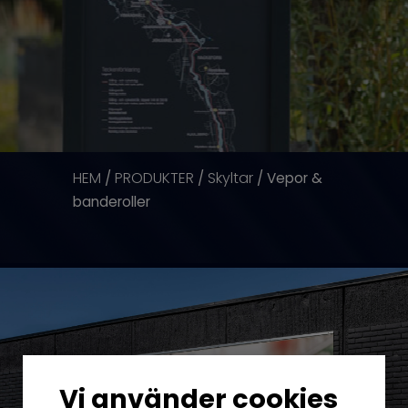
HEM
PRODUKTER
Skyltar
/
/
/ Vepor &
banderoller
Vi använder cookies