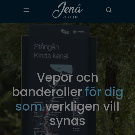
PRODUKTER
TJÄNSTER
OM JENÅ REKLAM
Vepor och
KONTAKTA OSS
banderoller
för dig
som
verkligen vill
synas